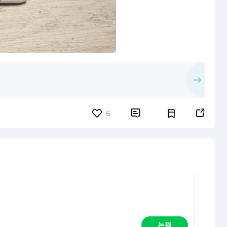


6
논평