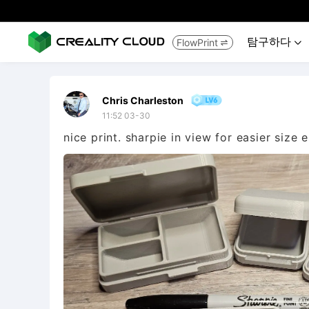
탐구하다
FlowPrint


Chris Charleston
11:52 03-30
nice print. sharpie in view for easier size 