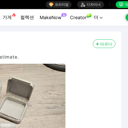

프리미엄

디자이너
작


AI
가게
컬렉션
더
MakeNow
Creator

따르다
estimate.