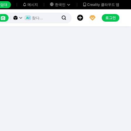
업대
메시지

한국인
Creality 클라우드 앱






로그인


