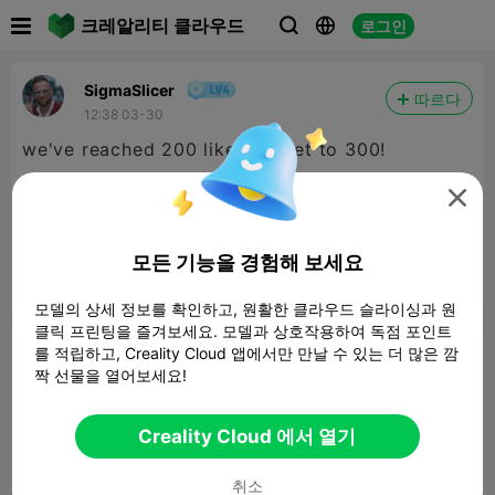

크레알리티 클라우드
로그인



SigmaSlicer
따르다
12:38 03-30
we've reached 200 likes let get to 300!

#1
31.14KB
관련 3D 모델
모든 기능을 경험해 보세요
보고서


12

모델의 상세 정보를 확인하고, 원활한 클라우드 슬라이싱과 원
클릭 프린팅을 즐겨보세요. 모델과 상호작용하여 독점 포인트
를 적립하고, Creality Cloud 앱에서만 만날 수 있는 더 많은 깜
논평
짝 선물을 열어보세요!
Creality Cloud 에서 열기
취소