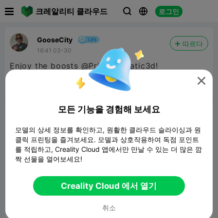

크레알리티 클라우드
로그인



GooseCity
따르다
16:41 03-30
Enjoy the boosts @PrinterFanatic3d!

보고서


4

모든 기능을 경험해 보세요
논평
모델의 상세 정보를 확인하고, 원활한 클라우드 슬라이싱과 원
클릭 프린팅을 즐겨보세요. 모델과 상호작용하여 독점 포인트
를 적립하고, Creality Cloud 앱에서만 만날 수 있는 더 많은 깜
짝 선물을 열어보세요!
논평
Creality Cloud 에서 열기
취소
모든 댓글(0)