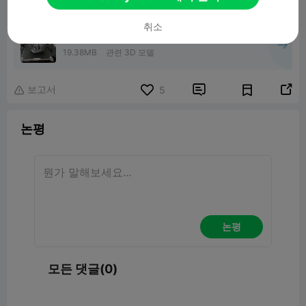
취소
Samurai Mask
19.38MB
관련 3D 모델
보고서


5

논평
논평
모든 댓글(0)