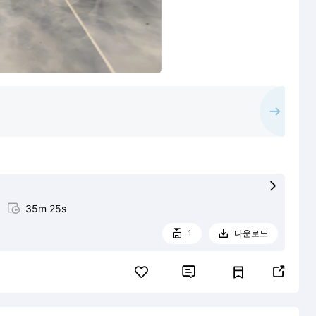


35m 25s
1
다운로드



