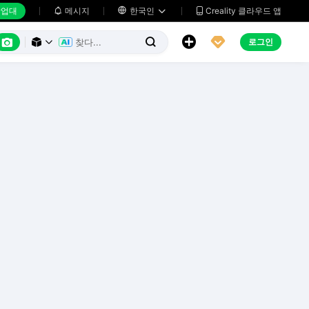
업대
메시지

한국인
Creality 클라우드 앱






로그인


