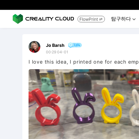
탐구하다
FlowPrint


Jo Barsh
00:29 04-01
I love this idea, I printed one for each em