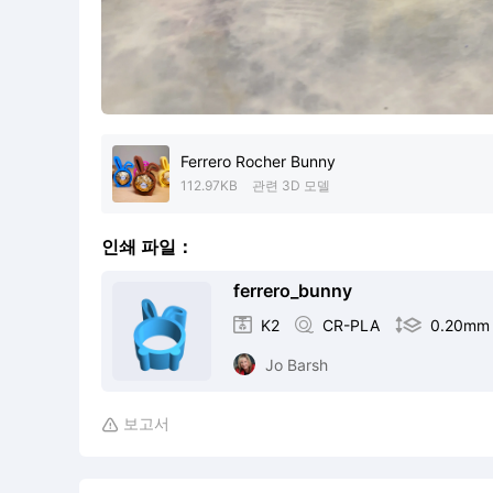
Ferrero Rocher Bunny
112.97KB
관련 3D 모델
인쇄 파일：
ferrero_bunny

K2

CR-PLA

0.20mm
Jo Barsh
보고서
