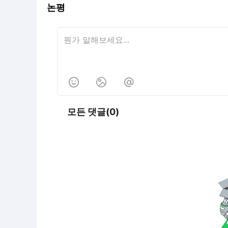
논평



모든 댓글(0)