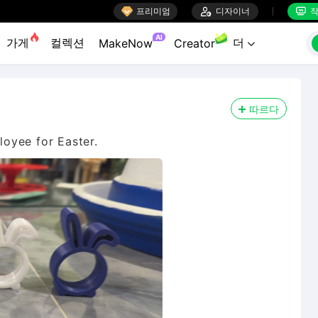

프리미엄

디자이너
작


AI
가게
컬렉션
더
MakeNow
Creator

따르다
ployee for Easter.