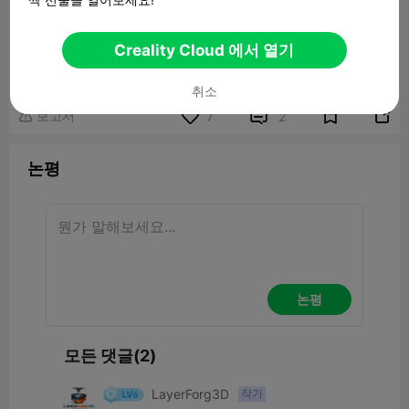
CFS Stand - Main Body
Creality Cloud 에서 열기
3.45MB
관련 3D 모델
취소
보고서


7
2

논평
논평
모든 댓글(2)
LayerForg3D
작가