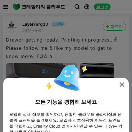

크레알리티 클라우드
로그인



LayerForg3D
따르다
09:17 04-01
Drawer getting ready. Printing in progress...✌️
Please follow me & like my model to get to
know more. TQ☆☆

모든 기능을 경험해 보세요
모델의 상세 정보를 확인하고, 원활한 클라우드 슬라이싱과 원
클릭 프린팅을 즐겨보세요. 모델과 상호작용하여 독점 포인트
를 적립하고, Creality Cloud 앱에서만 만날 수 있는 더 많은 깜
짝 선물을 열어보세요!