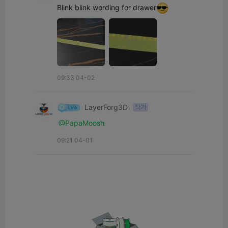
Blink blink wording for drawer
09:33 04-02
LayerForg3D
작가
@PapaMoosh 
09:21 04-01