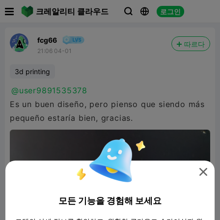

크레알리티 클라우드
로그인



fcg66
따르다
21:06 04-01
3d printing
@user9891535378
Es un buen diseño, pero pienso que siendo más
pequeño estaría bien, gracias.

모든 기능을 경험해 보세요