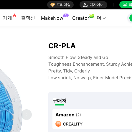

프리미엄

디자이너
작


AI
가게
컬렉션
더
MakeNow
Creator

CR-PLA
Smooth Flow, Steady and Go
Toughness Enchancement, Sturdy Achi
Pretty, Tidy, Orderly
Low shrink, No warp, Finer Model Preci
구매처
Amazon
(2)
CREALITY
