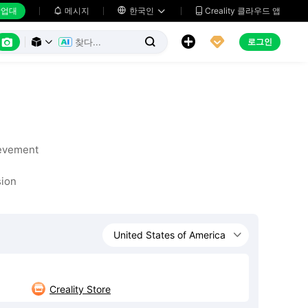
업대
메시지

한국인
Creality 클라우드 앱






로그인



evement
sion
Creality Store
