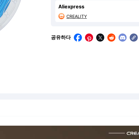
Aliexpress
CREALITY

공유하다




