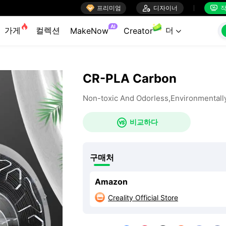

프리미엄

디자이너
작


AI
가게
컬렉션
더
MakeNow
Creator

CR-PLA Carbon
Non-toxic And Odorless,Environmentally

비교하다
구매처
Amazon
Creality Official Store
