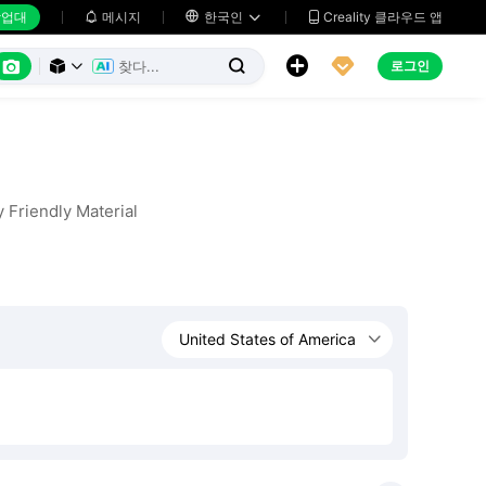
업대
메시지

한국인
Creality 클라우드 앱






로그인



 Friendly Material