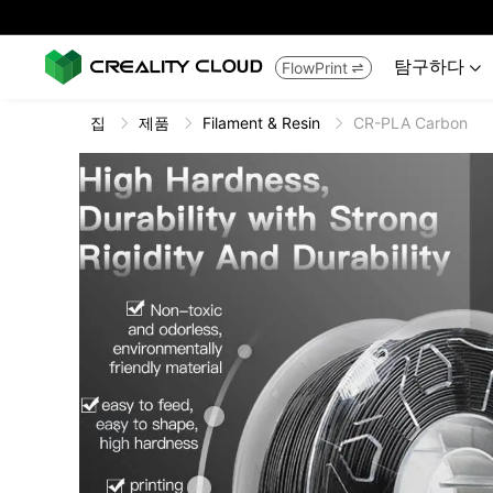
탐구하다
FlowPrint


집
제품
Filament & Resin
CR-PLA Carbon