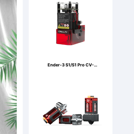
Ender-3 S1/S1 Pro CV-
LaserModule 24V 5W