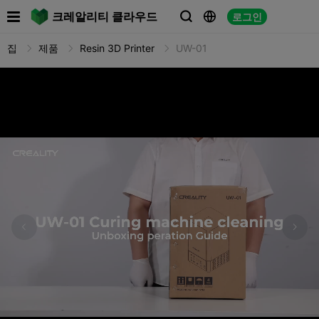

크레알리티 클라우드
로그인



집
제품
Resin 3D Printer
UW-01