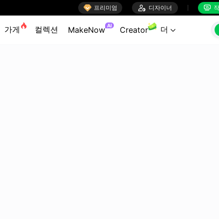

프리미엄

디자이너
작


AI
가게
컬렉션
더
MakeNow
Creator
