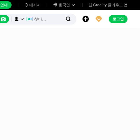
업대
메시지

한국인
Creality 클라우드 앱






로그인


