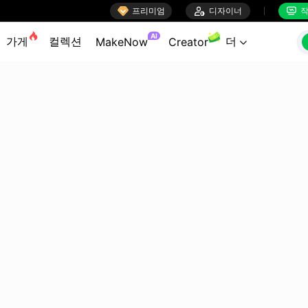

프리미엄

디자이너
작


AI
가게
컬렉션
더
MakeNow
Creator
