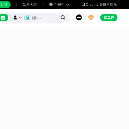
업대
메시지

한국인
Creality 클라우드 앱






로그인


