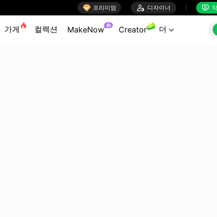

프리미엄

디자이너
작


AI
가게
컬렉션
더
MakeNow
Creator
