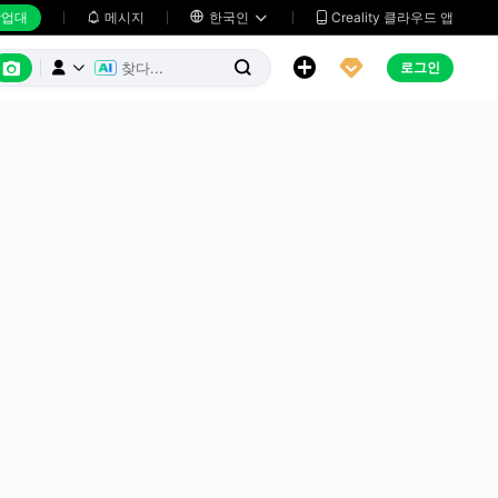
업대
메시지

한국인
Creality 클라우드 앱






로그인


