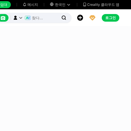
업대
메시지

한국인
Creality 클라우드 앱






로그인


