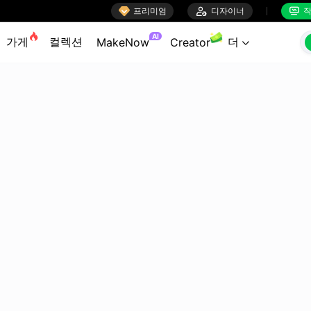

프리미엄

디자이너
작


AI
가게
컬렉션
더
MakeNow
Creator
