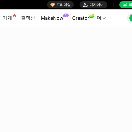

프리미엄

디자이너
작


AI
가게
컬렉션
더
MakeNow
Creator
