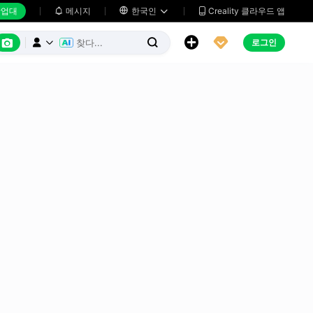
업대
메시지

한국인
Creality 클라우드 앱






로그인


