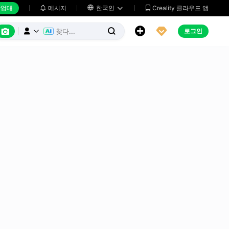
업대
메시지

한국인
Creality 클라우드 앱






로그인


