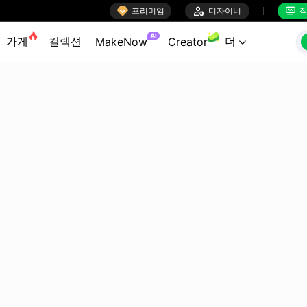

프리미엄

디자이너
작


AI
가게
컬렉션
더
MakeNow
Creator
