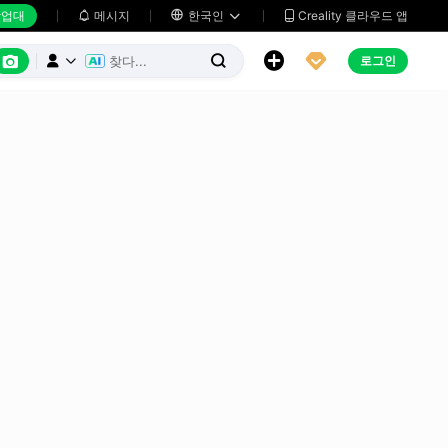
업대
메시지

한국인
Creality 클라우드 앱






로그인


