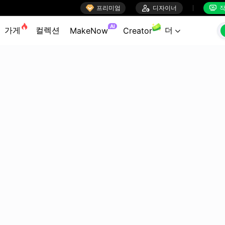

프리미엄

디자이너
작


AI
가게
컬렉션
더
MakeNow
Creator
