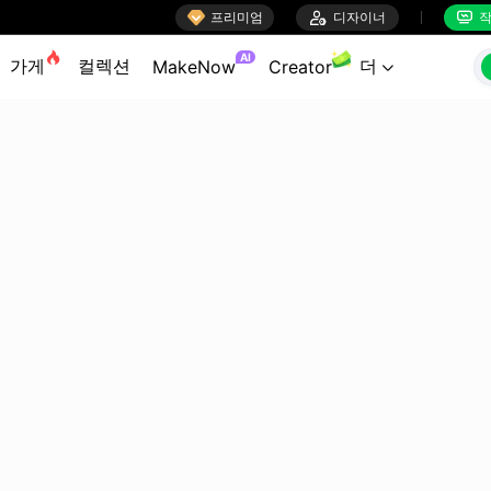

프리미엄

디자이너
작


AI
가게
컬렉션
더
MakeNow
Creator
