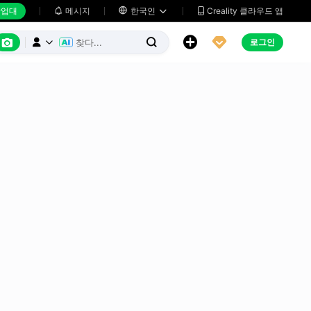
업대
메시지

한국인
Creality 클라우드 앱






로그인


