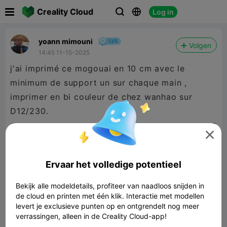

Creality Cloud
Log in



yoann mimouni
Volgen
14:45 11-15-2025
j'ai imprimé ce mogouai en 10 cm avec le
minimum de support un sur chaque main ,
imprimer en bi couleur de chez wanhao sur
D12/230.

Ervaar het volledige potentieel
Bekijk alle modeldetails, profiteer van naadloos snijden in
de cloud en printen met één klik. Interactie met modellen
levert je exclusieve punten op en ontgrendelt nog meer
verrassingen, alleen in de Creality Cloud-app!