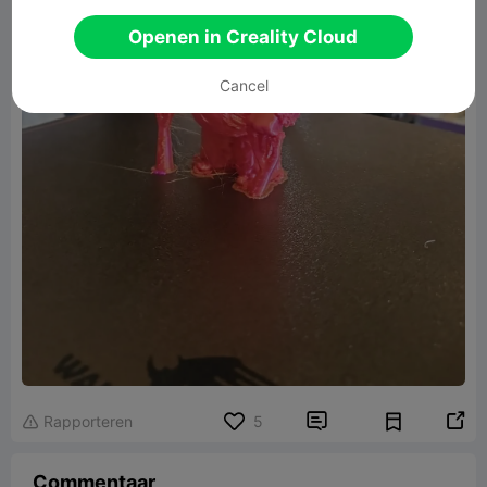
Openen in Creality Cloud
Cancel


Rapporteren
5

Commentaar