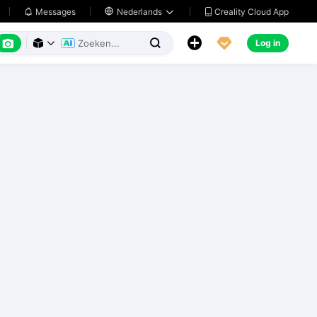
Creality Cloud App
Messages

Nederlands






Log in


