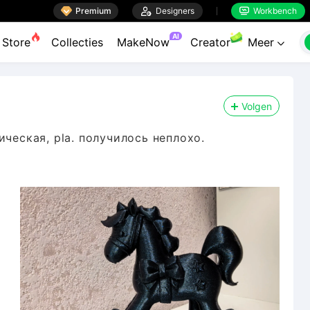

Premium

Designers
Workbench


AI
Store
Collecties
MakeNow
Creator
Meer

Volgen
ческая, pla. получилось неплохо.