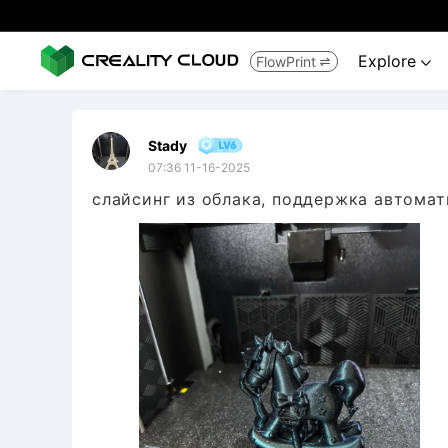
Explore
FlowPrint


Stady
07:36 11-16-2025
слайсинг из облака, поддержка автомати