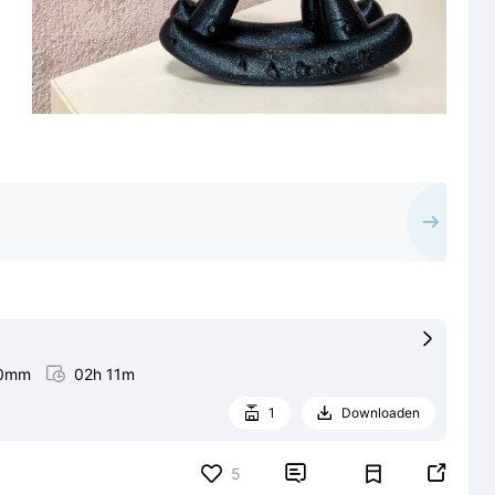

20mm

02h 11m
1
Downloaden




5