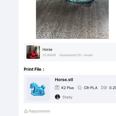
Horse
20.84MB
Gerelateerd 3D -model
Print File：
Horse.stl

K2 Plus

CR-PLA

0.
Stady
Rapporteren
