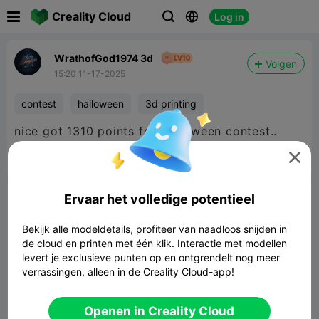

Creality Cloud
Log in



WrathofGod1974 3d
Volgen
15:20 11-17-2025
contest
halloween
3d printing
nice got 1310 points for Halloween contest..



Rapporteren
5
2

Ervaar het volledige potentieel
Commentaar
Bekijk alle modeldetails, profiteer van naadloos snijden in
de cloud en printen met één klik. Interactie met modellen
levert je exclusieve punten op en ontgrendelt nog meer
verrassingen, alleen in de Creality Cloud-app!
Laat reactie achter
Openen in Creality Cloud