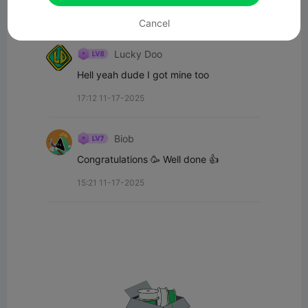
Cancel
Alle opmerkingen(2)
Lucky Doo
Hell yeah dude I got mine too
17:12 11-17-2025
Biob
Congratulations 🥳 Well done 👍
15:21 11-17-2025