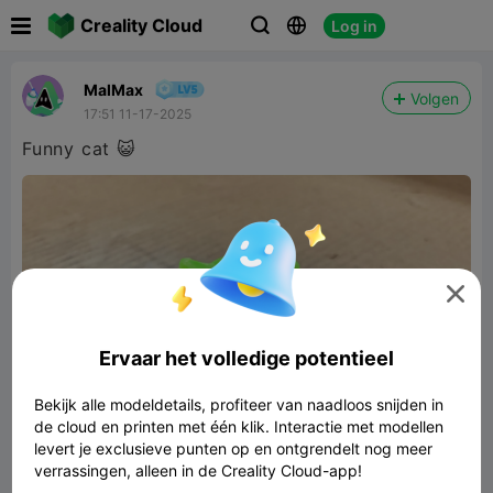

Creality Cloud
Log in



MalMax
Volgen
17:51 11-17-2025
Funny cat 😺

Ervaar het volledige potentieel
Bekijk alle modeldetails, profiteer van naadloos snijden in
de cloud en printen met één klik. Interactie met modellen
levert je exclusieve punten op en ontgrendelt nog meer
verrassingen, alleen in de Creality Cloud-app!