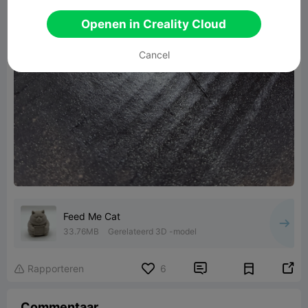
Openen in Creality Cloud
Cancel
Feed Me Cat
33.76MB
Gerelateerd 3D -model


Rapporteren
6

Commentaar