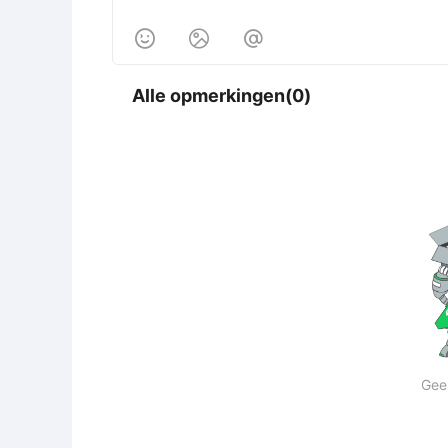



Alle opmerkingen(0)
Gee