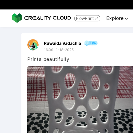
Explore
FlowPrint


Ruwaida Vadachia
16:09 11-18-2025
Prints beautifully