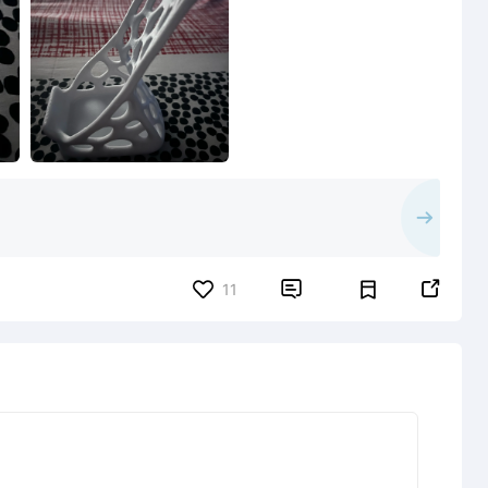


11