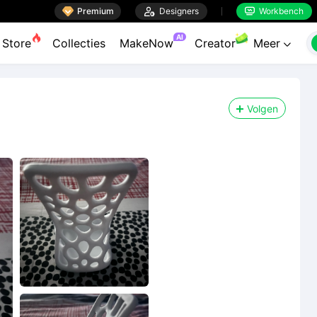

Premium

Designers
Workbench


AI
Store
Collecties
MakeNow
Creator
Meer

Volgen