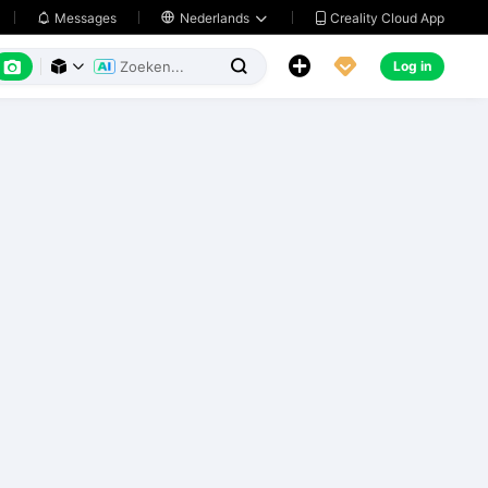
Creality Cloud App
Messages

Nederlands






Log in


