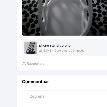
phone stand voronoi
23.68MB
Gerelateerd 3D -model
Rapporteren

Commentaar