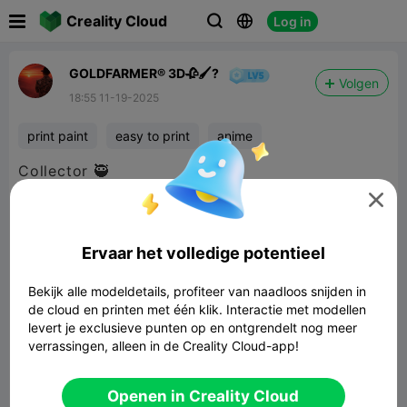

Creality Cloud
Log in



GOLDFARMER® 3D🥀🖌️?
Volgen
18:55 11-19-2025
print paint
easy to print
anime
Collector 🥷

Ervaar het volledige potentieel
Bekijk alle modeldetails, profiteer van naadloos snijden in
de cloud en printen met één klik. Interactie met modellen
levert je exclusieve punten op en ontgrendelt nog meer
verrassingen, alleen in de Creality Cloud-app!
Openen in Creality Cloud