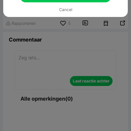
Akatsuki logo
18.25MB
Gerelateerd 3D -model
Cancel


Rapporteren
5

Commentaar
Laat reactie achter
Alle opmerkingen(0)