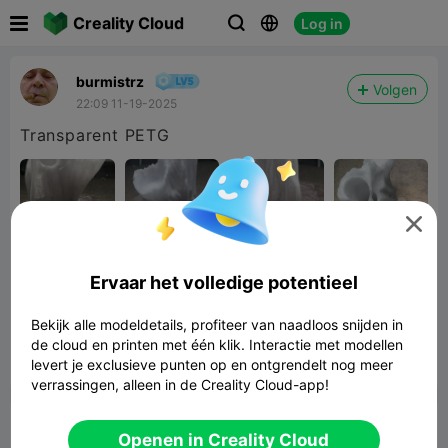

Creality Cloud
Log in



burmistrz
Volgen
22:09 11-19-2025
Transparent PETG

Ervaar het volledige potentieel
Arachnoxotics Arboreal Hide for
Tarantulas with Waterdish
9.27MB
Gerelateerd 3D -model
Bekijk alle modeldetails, profiteer van naadloos snijden in
de cloud en printen met één klik. Interactie met modellen
levert je exclusieve punten op en ontgrendelt nog meer


Rapporteren
6
1

verrassingen, alleen in de Creality Cloud-app!
Commentaar
Openen in Creality Cloud