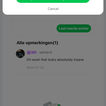
Cancel
Laat reactie achter
Alle opmerkingen(1)
saintevil
Oh wow! that looks absolutely insane 
06:34 07-26