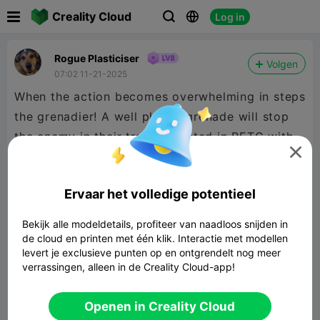

Creality Cloud
Log in



Rogue Plasticiser
Volgen
07:02 11-21-2025
When the action becomes overwhelming in steps
the grenadier! A well placed grenade will stop
the enemy in their tracks. Printed in PETG with

critical tree supports only , this model is sure to
please the adventurous.
Ervaar het volledige potentieel
Bekijk alle modeldetails, profiteer van naadloos snijden in
de cloud en printen met één klik. Interactie met modellen
levert je exclusieve punten op en ontgrendelt nog meer
verrassingen, alleen in de Creality Cloud-app!
Green Plastic Army Man 2
Openen in Creality Cloud
47.80MB
Gerelateerd 3D -model