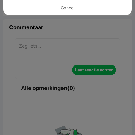
Cancel


Rapporteren
8

Commentaar
Laat reactie achter
Alle opmerkingen(0)