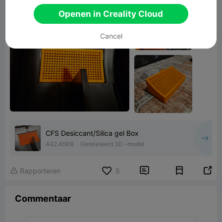
Openen in Creality Cloud
Cancel
CFS Desiccant/Silica gel Box
442.45KB
Gerelateerd 3D -model


Rapporteren
5

Commentaar