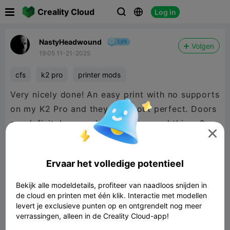

Creality Cloud
Log in



NastyHeadwound
Volgen
19:05 11-21-2025
cfs
k2 pro
printer mods
Very nicely done! An easy print with no supports
on my K2 Pro and they came out perfect. Doors
are definitely snug, but that's a good thing. 2 or

3 minutes of work with some sandpaper and an
x-acto gets a perfect fit.
Ervaar het volledige potentieel
Bekijk alle modeldetails, profiteer van naadloos snijden in
Giving this one a favorite, a bookmark, and a
de cloud en printen met één klik. Interactie met modellen
levert je exclusieve punten op en ontgrendelt nog meer
boost. 👍
verrassingen, alleen in de Creality Cloud-app!