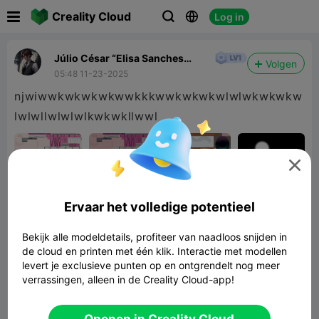

Creality Cloud
Log in



Júlio César “Elisa Sanches
Volgen
Feitosa” OCF
05:48 11-23-2025
njwiwwkwkwkwkwwkkkwwkwkwkwlwlwkwkwkw
lwlwllwlwlwlkwkwkllwwl

Ervaar het volledige potentieel
Bekijk alle modeldetails, profiteer van naadloos snijden in
de cloud en printen met één klik. Interactie met modellen
levert je exclusieve punten op en ontgrendelt nog meer
verrassingen, alleen in de Creality Cloud-app!
Openen in Creality Cloud