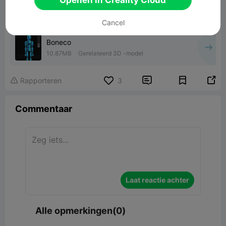
Cancel
Boneco
10.87MB
Gerelateerd 3D -model


Rapporteren
3

Commentaar
Laat reactie achter
Alle opmerkingen(0)