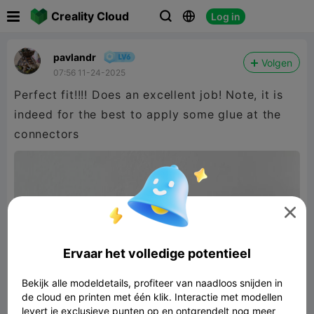

Creality Cloud
Log in



pavlandr
Volgen
07:56 11-24-2025
Perfect fit!!!! Does an excellent job! Note, it is
indeed for the best to apply some glue at the
connectors

Ervaar het volledige potentieel
Bekijk alle modeldetails, profiteer van naadloos snijden in
de cloud en printen met één klik. Interactie met modellen
levert je exclusieve punten op en ontgrendelt nog meer