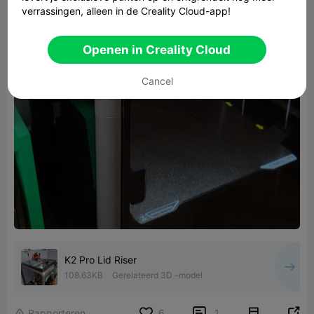
verrassingen, alleen in de Creality Cloud-app!
Openen in Creality Cloud
Cancel
K2 Pro Lid Riser
108.63KB
Gerelateerd 3D -model


Rapporteren
6
1
