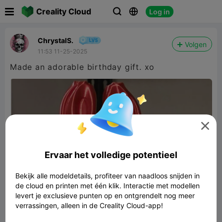

Creality Cloud
Log in



ChrystalS.
Volgen
11:53 11-25-2025
Made an adorable birthday gift. xo

Ervaar het volledige potentieel
Bekijk alle modeldetails, profiteer van naadloos snijden in
de cloud en printen met één klik. Interactie met modellen
levert je exclusieve punten op en ontgrendelt nog meer
verrassingen, alleen in de Creality Cloud-app!