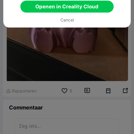
Openen in Creality Cloud
Cancel


Rapporteren
6

Commentaar