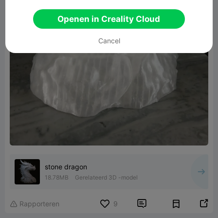
Openen in Creality Cloud
Cancel
stone dragon
18.78MB
Gerelateerd 3D -model


Rapporteren
9
