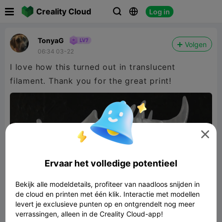

Creality Cloud
Log in



TonyaG
Volgen
06:34 03-22
I love how this turned out in translucent
filament. Thank you for the great print!

Ervaar het volledige potentieel
Bekijk alle modeldetails, profiteer van naadloos snijden in
de cloud en printen met één klik. Interactie met modellen
levert je exclusieve punten op en ontgrendelt nog meer
verrassingen, alleen in de Creality Cloud-app!