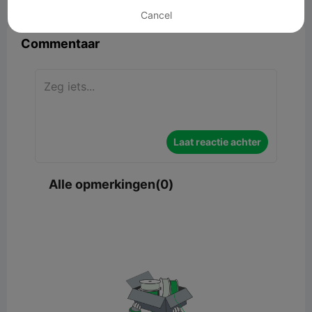


Rapporteren
6

Cancel
Commentaar
Laat reactie achter
Alle opmerkingen(0)