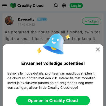

Creality Cloud
Log in



Davecotty
Volgen
14:47 03-22
As promised the house now all finished, twin tea
lights a small block next to it , to help keep it
from moving around and a nice base plate to tix

them all to.
Ervaar het volledige potentieel
Bekijk alle modeldetails, profiteer van naadloos snijden in
de cloud en printen met één klik. Interactie met modellen
levert je exclusieve punten op en ontgrendelt nog meer
verrassingen, alleen in de Creality Cloud-app!
Hollowed Haunted House
6.80MB
Gerelateerd 3D -model
Openen in Creality Cloud