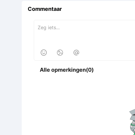
Commentaar



Alle opmerkingen(0)