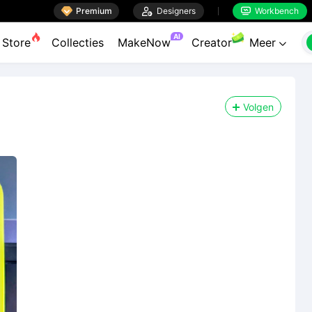

Premium

Designers
Workbench


AI
Store
Collecties
MakeNow
Creator
Meer

Volgen