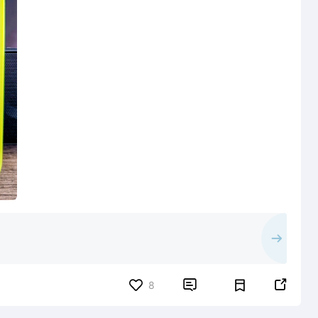


8