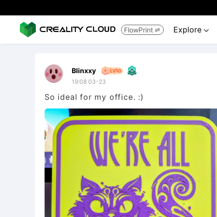
Explore
FlowPrint


Blinxxy
19:08 03-23
So ideal for my office. :)