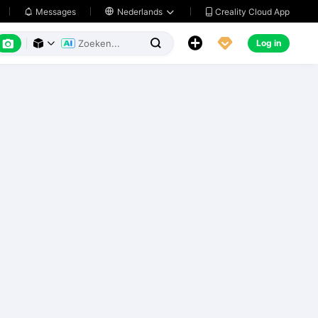
Creality Cloud App
Messages

Nederlands






Log in


