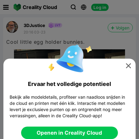

Creality Cloud
Log in



3DJustice
Volgen
20:16 03-23
Cool little egg holder bunnies.

Ervaar het volledige potentieel
Bekijk alle modeldetails, profiteer van naadloos snijden in
de cloud en printen met één klik. Interactie met modellen
levert je exclusieve punten op en ontgrendelt nog meer
verrassingen, alleen in de Creality Cloud-app!
Easter egg bunny stand
704.96KB
Gerelateerd 3D -model
Openen in Creality Cloud