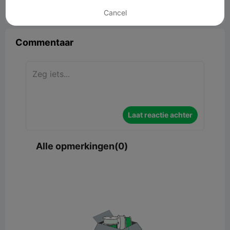
Cancel


Rapporteren
4

Commentaar
Laat reactie achter
Alle opmerkingen(0)