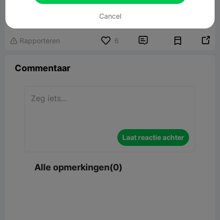
Cat+Heart Support Phone
Gerelateerd 3D -model
Cancel


Rapporteren
6

Commentaar
Laat reactie achter
Alle opmerkingen(0)