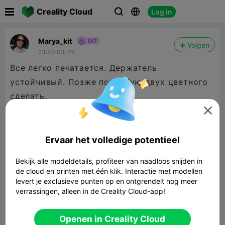

Creality Cloud
Log in



Marya_kit
Volgen
23:40 03-24
Все легко печатается. Держатель
устойчивый. Позже попробую двух цветного
сделать.

Ervaar het volledige potentieel
Bekijk alle modeldetails, profiteer van naadloos snijden in
de cloud en printen met één klik. Interactie met modellen
levert je exclusieve punten op en ontgrendelt nog meer
verrassingen, alleen in de Creality Cloud-app!
Openen in Creality Cloud