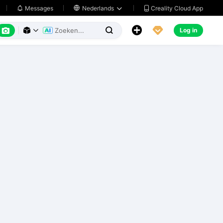
Creality Cloud App
Messages

Nederlands






Log in


