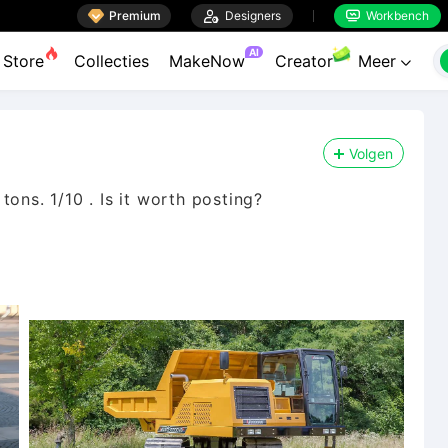

Premium

Designers
Workbench


AI
Store
Collecties
MakeNow
Creator
Meer

Volgen
s. 1/10 . Is it worth posting?