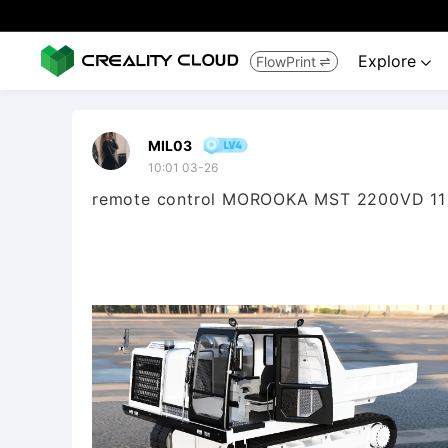
Explore
FlowPrint


MIL03
10:01 03-26
remote control MOROOKA MST 2200VD 11 ton