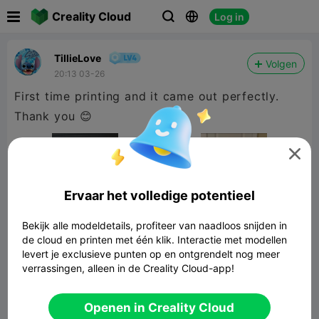

Creality Cloud
Log in



TillieLove
Volgen
20:13 03-26
First time printing and it came out perfectly.
Thank you 😊

Ervaar het volledige potentieel
Bekijk alle modeldetails, profiteer van naadloos snijden in
de cloud en printen met één klik. Interactie met modellen
levert je exclusieve punten op en ontgrendelt nog meer
verrassingen, alleen in de Creality Cloud-app!
fidget spiral
Openen in Creality Cloud