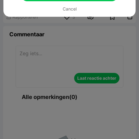
1.43MB
Gerelateerd 3D -model
Cancel


Rapporteren
3

Commentaar
Laat reactie achter
Alle opmerkingen(0)