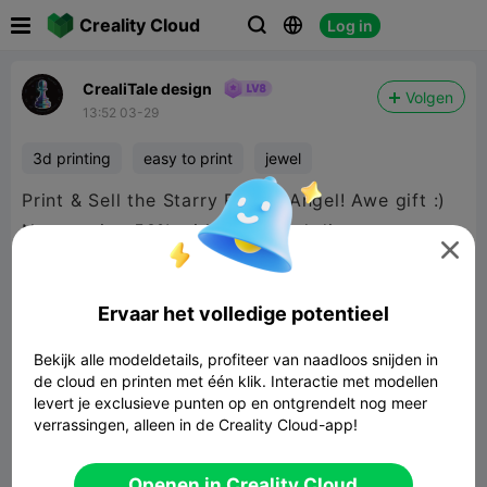

Creality Cloud
Log in



CrealiTale design
Volgen
13:52 03-29
3d printing
easy to print
jewel
Print & Sell the Starry Rabbit Angel! Awe gift :)
Now saving 50% with early bird discounts

Ervaar het volledige potentieel
Bekijk alle modeldetails, profiteer van naadloos snijden in
de cloud en printen met één klik. Interactie met modellen
levert je exclusieve punten op en ontgrendelt nog meer
verrassingen, alleen in de Creality Cloud-app!
Openen in Creality Cloud