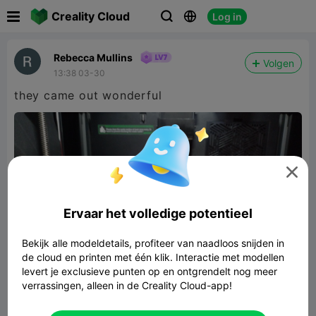

Creality Cloud
Log in



Rebecca Mullins
Volgen
13:38 03-30
they came out wonderful

Ervaar het volledige potentieel
Bekijk alle modeldetails, profiteer van naadloos snijden in
de cloud en printen met één klik. Interactie met modellen
levert je exclusieve punten op en ontgrendelt nog meer
verrassingen, alleen in de Creality Cloud-app!
articulated unicorn