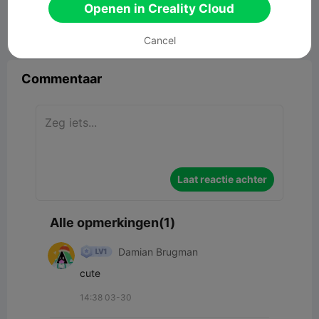
23.83MB
Gerelateerd 3D -model
Openen in Creality Cloud


Rapporteren
7
1

Cancel
Commentaar
Laat reactie achter
Alle opmerkingen(1)
Damian Brugman
cute
14:38 03-30