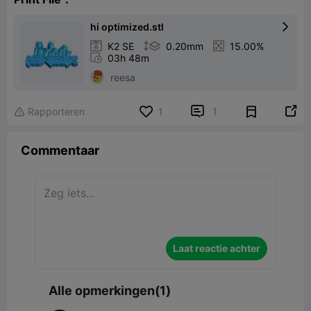
hi optimized.stl


K2 SE

0.20mm

15.00%

03h 48m
reesa


Rapporteren
1
1

Commentaar
Laat reactie achter
Alle opmerkingen(1)