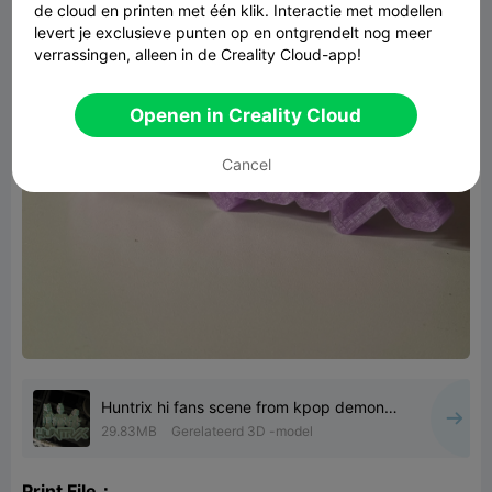
de cloud en printen met één klik. Interactie met modellen
levert je exclusieve punten op en ontgrendelt nog meer
verrassingen, alleen in de Creality Cloud-app!
Openen in Creality Cloud
Cancel
Huntrix hi fans scene from kpop demon
hunters
29.83MB
Gerelateerd 3D -model
Print File：