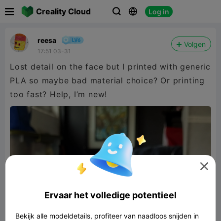

Creality Cloud
Log in



reesa
Volgen
17:51 03-31
Lost detail on the face but I printed with generic
PLA so maybe bad material choice? Or printing
too fast? Help, I’m new!

Ervaar het volledige potentieel
Bekijk alle modeldetails, profiteer van naadloos snijden in