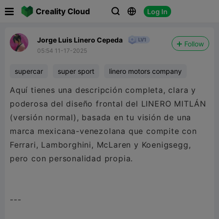

Creality Cloud
Log In



Jorge Luis Linero Cepeda
Follow
05:54 11-17-2025
supercar
super sport
linero motors company
Aquí tienes una descripción completa, clara y
poderosa del diseño frontal del LINERO MITLÁN
(versión normal), basada en tu visión de una
marca mexicana-venezolana que compite con
Ferrari, Lamborghini, McLaren y Koenigsegg,
pero con personalidad propia.
---