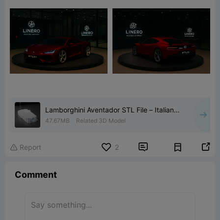
Lamborghini Aventador STL File – Italian
Supercar Reveal 3D
47.67MB
Related 3D Model


Report
2

Comment