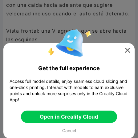
con una caída hacia adelante que sugiere
velocidad incluso cuando el auto está detenido.
Vista frontal: una V agresiva que se abre hacia
las esquinas.

Carrocería sumamente tensada, sin curvas
gordas, más estilo hipercoche aerodinámico.
Get the full experience
Access full model details, enjoy seamless cloud slicing and
El cofre baja hacia el frente con líneas que
one-click printing. Interact with models to earn exclusive
convergen como si representaran una flecha
points and unlock more surprises only in the Creality Cloud
estelar apuntando al horizonte.
App!
Open in Creality Cloud
Cancel
---