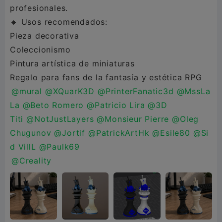
profesionales.
🔹 Usos recomendados:
Pieza decorativa
Coleccionismo
Pintura artística de miniaturas
@mural
@XQuarK3D
@PrinterFanatic3d
@MssLa
La
@Beto Romero
@Patricio Lira
@3D
Titi
@NotJustLayers
@Monsieur Pierre
@Oleg
Chugunov
@Jortif
@PatrickArtHk
@Esile80
@Si
d VillL
@Paulk69
@Creality