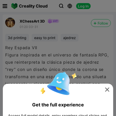

Creality Cloud
Log In



XChessArt 3D
Follow
01:20 03-31
3d printing
easy to print
ajedrez
Rey Espada VII
Figura inspirada en el universo de fantasía RPG,
que reinterpreta la clásica pieza de ajedrez
“rey” con un diseño único donde la corona se
transforma en una espada, creando una silueta
imponente y elegante. El núcleo central con

acabado tipo cristal aporta un contraste visual
que refuerza su estética mágica y épica.
Get the full experience
Este modelo está diseñado tanto para colección
como para impresión 3D de alta calidad.
Access full model details, enjoy seamless cloud slicing and