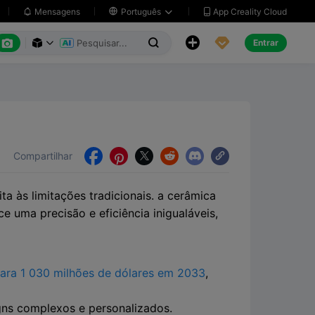
App Creality Cloud
Mensagens

Português






Entrar



Compartilhar





a às limitações tradicionais. a cerâmica
e uma precisão e eficiência inigualáveis,
para 1 030 milhões de dólares em 2033
,
gns complexos e personalizados.