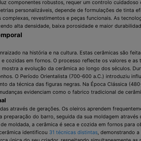
roduz componentes robustos, requer um controlo cuidadoso 
metrias personalizáveis, depende de formulações de tinta ef
s complexas, revestimentos e peças funcionais. As tecnol
endo alta densidade, baixa porosidade e maior durabilidad
temporal
nraizado na história e na cultura. Estas cerâmicas são feit
 cozidas em fornos. O processo reflecte os valores e as 
a
mostra a evolução da cerâmica ao longo dos séculos. Du
hos. O Período Orientalista (700-600 a.C.) introduziu infl
nto da técnica das figuras negras. Na Época Clássica (480-
 mudanças evidenciam como o fabrico tradicional de cerâmi
nal
itidas através de gerações. Os oleiros aprendem frequentem
 preparação do barro, seguida da sua moldagem através
de moldada, a cerâmica é seca e cozida em fornos para ob
cerâmica identificou
31 técnicas distintas
, demonstrando a 
a única do seu criador, respeitando simultaneamente as n