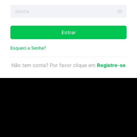
Entrar
Esqueci a Senha?
Não tem conta? Por favor clique em
Registre-se