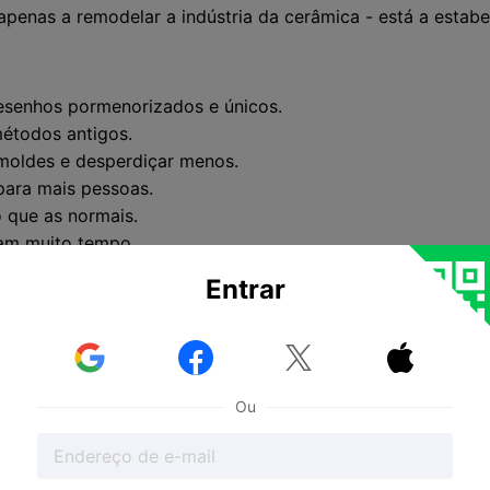
penas a remodelar a indústria da cerâmica - está a estabe
desenhos pormenorizados e únicos.
métodos antigos.
 moldes e desperdiçar menos.
 para mais pessoas.
 que as normais.
am muito tempo.
ta ao poupar energia.
Entrar
elhor para a natureza.
tal para fazer estas cerâmicas.
ra os principiantes começarem.



Ou