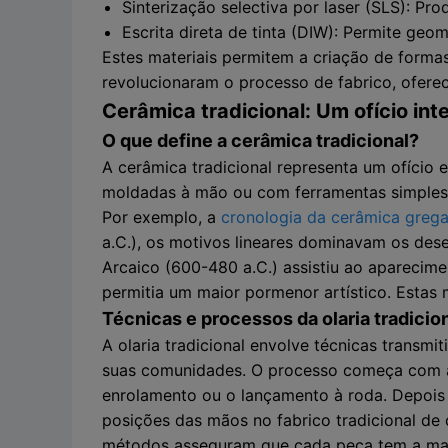
Sinterização selectiva por laser (SLS): P
Escrita direta de tinta (DIW): Permite geo
Estes materiais permitem a criação de forma
revolucionaram o processo de fabrico, oferec
Cerâmica tradicional: Um ofício in
O que define a cerâmica tradicional?
A cerâmica tradicional representa um ofício e
moldadas à mão ou com ferramentas simples e
Por exemplo, a
cronologia da cerâmica greg
a.C.), os motivos lineares dominavam os desen
Arcaico (600-480 a.C.) assistiu ao aparecime
permitia um maior pormenor artístico. Estas
Técnicas e processos da olaria tradicio
A olaria tradicional envolve técnicas transm
suas comunidades. O processo começa com a
enrolamento ou o lançamento à roda. Depois 
posições das mãos no fabrico tradicional de 
métodos asseguram que cada peça tem a marc