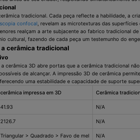
cional
râmica tradicional. Cada peça reflecte a habilidade, a cri
scopia confocal
, revelam as microtexturas das superfície
menores realçam a arte subjacente ao fabrico tradicional de
nio cultural, fazendo de cada peça um testemunho do eng
a cerâmica tradicional
tivo
, a cerâmica 3D abre portas que a cerâmica tradicional não
possíveis de alcançar. A impressão 3D de cerâmica permit
oferecendo uma estabilidade e capacidade de suporte super
cerâmica impressa em 3D
Cerâmica tradicio
41.93
N/A
2126.7
N/A
Triangular > Quadrado > Favo de mel
N/A