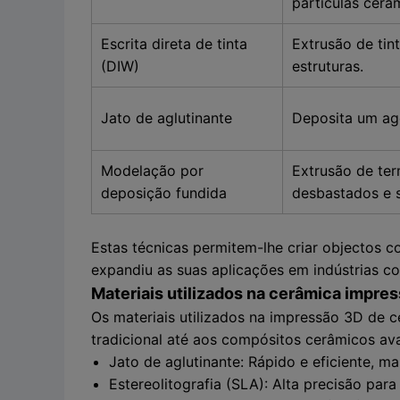
partículas cerâ
Escrita direta de tinta
Extrusão de tin
(DIW)
estruturas.
Jato de aglutinante
Deposita um ag
Modelação por
Extrusão de te
deposição fundida
desbastados e s
Estas técnicas permitem-lhe criar objectos c
expandiu as suas aplicações em indústrias co
Materiais utilizados na cerâmica impre
Os materiais utilizados na impressão 3D de 
tradicional até aos compósitos cerâmicos av
Jato de aglutinante: Rápido e eficiente, m
Estereolitografia (SLA): Alta precisão par