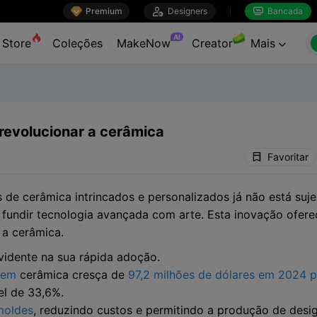

Premium

Designers
Bancada


AI
Store
Coleções
MakeNow
Creator
Mais

revolucionar a cerâmica
Favoritar
e cerâmica intrincados e personalizados já não está sujeit
 fundir tecnologia avançada com arte. Esta inovação oferec
a cerâmica.
idente na sua rápida adoção.
 em
cerâmica cresça de
97,2 milhões de dólares em 2024 
el de 33,6%.
moldes
, reduzindo custos e permitindo a produção de desi