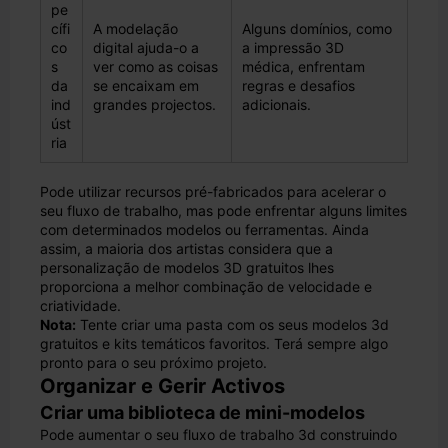
pe
cífi
A modelação
Alguns domínios, como
co
digital ajuda-o a
a impressão 3D
s
ver como as coisas
médica, enfrentam
da
se encaixam em
regras e desafios
ind
grandes projectos.
adicionais.
úst
ria
Pode utilizar recursos pré-fabricados para acelerar o
seu fluxo de trabalho, mas pode enfrentar alguns limites
com determinados modelos ou ferramentas. Ainda
assim, a maioria dos artistas considera que a
personalização de modelos 3D gratuitos lhes
proporciona a melhor combinação de velocidade e
criatividade.
Nota:
Tente criar uma pasta com os seus modelos 3d
gratuitos e kits temáticos favoritos. Terá sempre algo
pronto para o seu próximo projeto.
Organizar e Gerir Activos
Criar uma biblioteca de mini-modelos
Pode aumentar o seu fluxo de trabalho 3d construindo