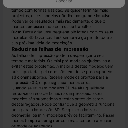
Cancelar
se nas partes criativas da modelação em vez de perder
tempo com formas básicas. Se quiser terminar mais
projectos, estes modelos dão-lhe um grande impulso.
Pode ver os resultados mais rapidamente, o que o
mantém entusiasmado com o seu trabalho.
Dica:
Tente criar uma pequena biblioteca com os seus
modelos 3D favoritos. Terá sempre algo pronto para a
sua próxima ideia de modelação.
Reduzir as falhas de impressão
As falhas de impressão podem desperdiçar o seu
tempo e materiais. Os mini pré-modelos ajudam-no a
evitar estes problemas. A maioria destes modelos vem
pré-suportada, pelo que não tem de se preocupar em
adicionar suportes. Recebe modelos prontos para a
impressão 3D, o que significa menos erros.
Quando se utilizam modelos 3D de alta qualidade,
reduz-se o risco de falhas nas impressões. Estes
modelos são submetidos a testes antes de serem
descarregados. Pode confiar que a geometria funciona
bem para a impressão 3D. Se quiser otimizar a
geometria, os mini-modelos prévios facilitam-no. Passa
menos tempo a corrigir erros e mais tempo a apreciar
os modelos acabados.