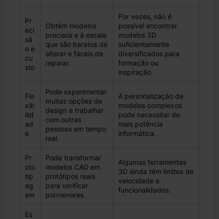
Por vezes, não é
Pr
Obtém modelos
possível encontrar
eci
precisos e à escala
modelos 3D
sã
que são baratos de
suficientemente
o e
alterar e fáceis de
diversificados para
cu
reparar.
formação ou
sto
inspiração.
Pode experimentar
Fle
A personalização de
muitas opções de
xib
modelos complexos
design e trabalhar
ilid
pode necessitar de
com outras
ad
mais potência
pessoas em tempo
e
informática.
real.
Pr
Pode transformar
Algumas ferramentas
oto
modelos CAD em
3D ainda têm limites de
tip
protótipos reais
velocidade e
ag
para verificar
funcionalidades.
em
pormenores.
Es