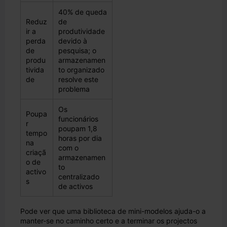
40% de queda
Reduz
de
ir a
produtividade
perda
devido à
de
pesquisa; o
produ
armazenamen
tivida
to organizado
de
resolve este
problema
Os
Poupa
funcionários
r
poupam 1,8
tempo
horas por dia
na
com o
criaçã
armazenamen
o de
to
activo
centralizado
s
de activos
Pode ver que uma biblioteca de mini-modelos ajuda-o a
manter-se no caminho certo e a terminar os projectos