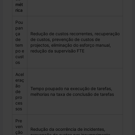
mét
rica
Pou
pan
ça
Redução de custos recorrentes, recuperação
de
de custos, prevenção de custos de
tem
projectos, eliminação do esforço manual,
po e
redução da supervisão FTE
cust
os
Acel
eraç
ão
Tempo poupado na execução de tarefas,
de
melhorias na taxa de conclusão de tarefas
pro
ces
sos
Pre
ven
Redução da ocorrência de incidentes,
ção
prevenção de custos por incumprimento,