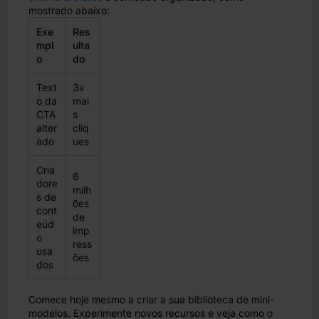
mostrado abaixo:
Exe
Res
mpl
ulta
o
do
Text
3x
o da
mai
CTA
s
alter
cliq
ado
ues
Cria
6
dore
milh
s de
ões
cont
de
eúd
imp
o
ress
usa
ões
dos
Comece hoje mesmo a criar a sua biblioteca de mini-
modelos. Experimente novos recursos e veja como o