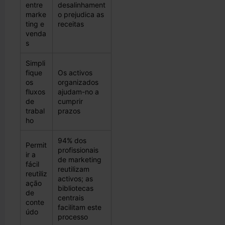
entre
desalinhament
marke
o prejudica as
ting e
receitas
venda
s
Simpli
fique
Os activos
os
organizados
fluxos
ajudam-no a
de
cumprir
trabal
prazos
ho
94% dos
Permit
profissionais
ir a
de marketing
fácil
reutilizam
reutiliz
activos; as
ação
bibliotecas
de
centrais
conte
facilitam este
údo
processo