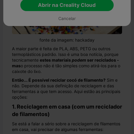
Abrir na Creality Cloud
Cancelar
fonte da imagem: hackaday
A maior parte é feita de PLA, ABS, PETG ou outros
termoplásticos padrão. Isso é uma boa notícia, porque
tecnicamente
estes materiais
podem
ser reciclados -
mas
o processo não é tão simples como atirá-los para o
caixote do lixo.
Então... É possível reciclar cocó de filamento?
Sim e
não. Depende da sua definição de reciclagem e das
ferramentas a que tem acesso. Aqui estão as principais
opções:
1. Reciclagem em casa (com um reciclador
de filamentos)
Se está a falar a sério sobre a reciclagem de filamentos
em casa, vai precisar de algumas ferramentas: