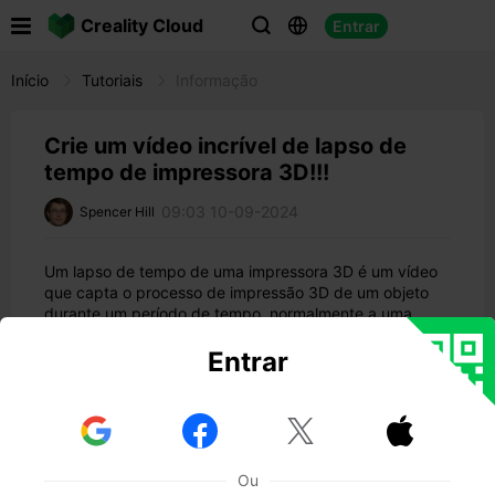

Creality Cloud
Entrar



Início
Tutoriais
Informação
Crie um vídeo incrível de lapso de
tempo de impressora 3D!!!
09:03 10-09-2024
Spencer Hill
Um lapso de tempo de uma impressora 3D é um vídeo
que capta o processo de impressão 3D de um objeto
durante um período de tempo, normalmente a uma
velocidade muito superior à do tempo real.
Entrar
Estes vídeos de lapso de tempo podem ser uma óptima
forma de mostrar as capacidades de uma impressora
3D, bem como de demonstrar a complexidade e a


precisão do processo de impressão.

Neste artigo, vamos explorar os diferentes tipos de
Ou
lapsos de tempo de impressoras 3D, os benefícios de