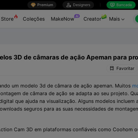

Premium

Designers
Bancada


AI
Store
Coleções
MakeNow
Creator
Mais

elos 3D de câmaras de ação Apeman para proj
Favoritar
ilizando um modelo 3d de câmara de ação apeman. Muitos
mo
montagem de câmara de ação se adapta ao seu projeto. Q
gital que ajuda na visualização. Alguns modelos incluem 
 downloads seguros para as suas necessidades de montage
tion Cam 3D em plataformas confiáveis como Coohom ou o