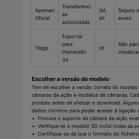
Transferênci
Apeman
3d,
Seguro 
as
Oficial
stl
exato
autorizadas
Exportar
para
Não par
Yeggi
stl
impressão
visualiz
3d
Escolher a versão do modelo
Tem de escolher a versão correta do modelo
câmaras de ação e modelos de câmaras. Cada 
produto antes de efetuar o download. Algumas
dados corretos para poder aceder à ligação d
Procure o suporte de câmara de ação exat
Verifique se o modelo 3D inclui todas as p
Certifique-se de que o formato do fichei