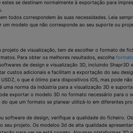
ue estes se destinam normalmente à exportação para impres
.
nem todos correspondem às suas necessidades. Leia sempre
egar um modelo que não corresponde ao seu suporte ou proj
rojeto de visualização, tem de escolher o formato de fic
matos. Para obter os melhores resultados, escolha
format
oftwares de design e visualização 3D, incluindo Shapr3D 
ar custos adicionais e facilitam a exportação do seu desig
SDZ, o que é ótimo para dispositivos iOS, mas pode não f
 é uma norma da indústria para a visualização 3D e supor
pode exportar o modelo 3D no formato necessário para o se
o que um formato se planear utilizá-lo em diferentes pr
 software de design, verifique a qualidade do ficheiro. Ob
seu projeto. Os modelos 3d de alta qualidade apresentam a
ortação para ver se está correto. Algumas plataformas 3D 