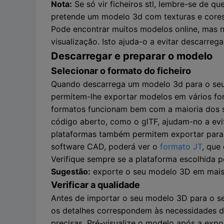
Nota:
Se só vir ficheiros stl, lembre-se de q
pretende um modelo 3d com texturas e cores
Pode encontrar muitos modelos online, mas 
visualização. Isto ajuda-o a evitar descarr
Descarregar e preparar o modelo
Selecionar o formato do ficheiro
Quando descarrega um modelo 3d para o seu p
permitem-lhe exportar modelos em vários for
formatos funcionam bem com a maioria dos s
código aberto, como o glTF, ajudam-no a evit
plataformas também permitem exportar para U
software CAD, poderá ver o
formato JT
, que
Verifique sempre se a plataforma escolhida 
Sugestão:
exporte o seu modelo 3D em mais d
Verificar a qualidade
Antes de importar o seu modelo 3D para o seu
os detalhes correspondem às necessidades do 
precisas. Pré-visualize o modelo após a exp