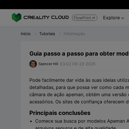
Explore
FlowPrint


Início
Tutoriais
Informação
Guia passo a passo para obter mod
03:02 06-23-2025
Spencer Hill
Pode facilmente dar vida às suas ideias ut
detalhadas, para que possa ver como cada 
câmara de ação apeman, obtém uma versão di
acessórios. Os sites de confiança oferecem
Principais conclusões
Comece sua busca por modelos Apeman Ac
arquivos seguros e de alta qualidade.