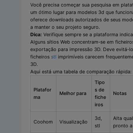
Você precisa começar sua pesquisa em plata
um ótimo lugar para modelos 3d que funciona
oferece downloads autorizados de seus model
a manter o seu projeto seguro.
Dica:
Verifique sempre se a plataforma indic
Alguns sítios Web concentram-se em ficheiro
exportação para impressão 3D. Deve evitá-los
ficheiros
stl
imprimíveis carecem frequenteme
3D.
Aqui está uma tabela de comparação rápida:
Tipo
Platafor
s de
Melhor para
Notas
ma
fiche
iros
3d,
Alta qua
Coohom
Visualização
stl
pronto a