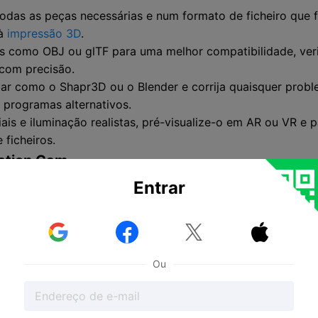
odas as peças necessárias e num formato de ficheiro que 
 à
impressão 3D
.
como OBJ ou glTF para uma melhor compatibilidade, verif
 com precisão.
ar como o Shapr3D ou o Blender e corrija quaisquer proble
 programas alternativos.
s e iluminação realistas, pré-visualize-o em AR ou VR e pa
 ficheiros.
ction Cam
Entrar



Ou