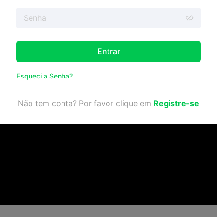
Entrar
Esqueci a Senha?
Não tem conta? Por favor clique em
Registre-se