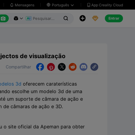
App Creality Cloud
Mensagens

Português






Entrar



ectos de visualização
Compartilhar





delos 3d
oferecem caraterísticas
uando escolhe um modelo 3d de uma
até um suporte de câmara de ação e
m de câmaras de ação e 3D.
 site oficial da Apeman para obter