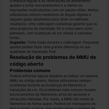
A limpeza regular e as verificações de alinhamento
ajudam a evitar encravamentos e a manter as
impressões multicoloridas com um aspeto nítido. Muitos
utilizadores utilizam medidores de ângulo digitais e
seguem guias detalhados para obter os melhores
resultados. Uma calibragem cuidadosa garante que os
seus projectos de impressão 3D a cores saem como
planeado, com mudanças de cor nítidas e camadas
fortes.
Sugestão:
Tome notas durante a calibragem. Pequenos
ajustes podem fazer uma grande diferença na sua
qualidade de impressão final.
Resolução de problemas de MMU de
código aberto
Problemas comuns
Poderá enfrentar alguns desafios ao utilizar um sistema
MMU de código aberto. Muitos utilizadores relatam
problemas durante as mudanças de filamento e
transições de cor. Os problemas mais comuns incluem
encravamentos de filamentos, erros de sensores e
retracções falhadas. Por vezes, a MMU não muda os
filamentos de forma suave. Poderá ver mensagens de
erro ou luzes a piscar, mas muitas vezes o sistema dá