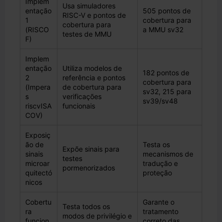
Implem
Usa simuladores
entação
505 pontos de
RISC-V e pontos de
1
cobertura para
cobertura para
(RISCO
a MMU sv32
testes de MMU
F)
Implem
entação
Utiliza modelos de
182 pontos de
2
referência e pontos
cobertura para
(Impera
de cobertura para
sv32, 215 para
s
verificações
sv39/sv48
riscvISA
funcionais
COV)
Exposiç
ão de
Testa os
Expõe sinais para
sinais
mecanismos de
testes
microar
tradução e
pormenorizados
quitectó
proteção
nicos
Cobertu
Garante o
Testa todos os
ra
tratamento
modos de privilégio e
funcion
correto das