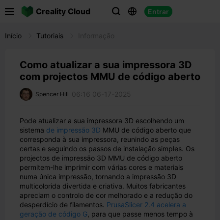

Creality Cloud
Entrar



Início
Tutoriais
Informação
Como atualizar a sua impressora 3D
com projectos MMU de código aberto
06:16 06-17-2025
Spencer Hill
Pode atualizar a sua impressora 3D escolhendo um
sistema
de impressão 3D
MMU de código aberto que
corresponda à sua impressora, reunindo as peças
certas e seguindo os passos de instalação simples. Os
projectos de impressão 3D MMU de código aberto
permitem-lhe imprimir com várias cores e materiais
numa única impressão, tornando a impressão 3D
multicolorida divertida e criativa. Muitos fabricantes
apreciam o controlo de cor melhorado e a redução do
desperdício de filamentos.
PrusaSlicer 2.4 acelera a
geração de código G
, para que passe menos tempo à