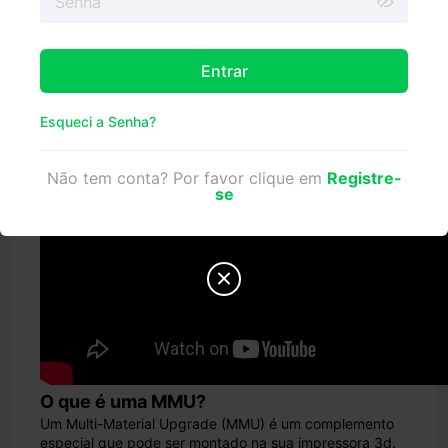
suas impressões multicoloridas têm um aspeto nítido
e fiável.
Noções básicas de MMU
Entrar
Esqueci a Senha?
Não tem conta? Por favor clique em
Registre-
se

O que é uma MMU?
Um Multi-Material Upgrade (MMU) é um complemento
especial que pode ser montado na sua impressora 3d.