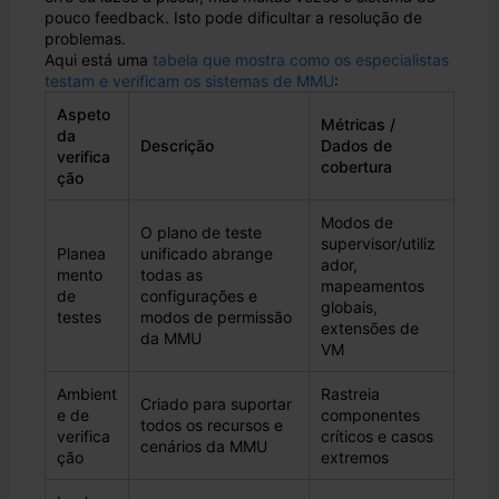
pouco feedback. Isto pode dificultar a resolução de
problemas.
Aqui está uma
tabela que mostra como os especialistas
testam e verificam os sistemas de MMU
:
Aspeto
Métricas /
da
Descrição
Dados de
verifica
cobertura
ção
Modos de
O plano de teste
supervisor/utiliz
Planea
unificado abrange
ador,
mento
todas as
mapeamentos
de
configurações e
globais,
testes
modos de permissão
extensões de
da MMU
VM
Ambient
Rastreia
Criado para suportar
e de
componentes
todos os recursos e
verifica
críticos e casos
cenários da MMU
ção
extremos