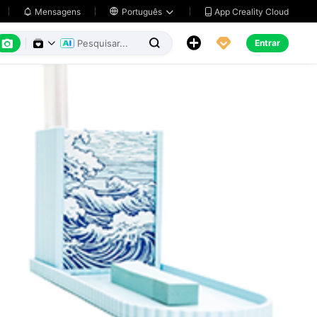
App Creality Cloud
Mensagens

Português






Entrar

