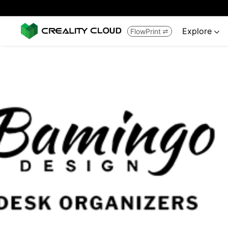
Explore
FlowPrint

