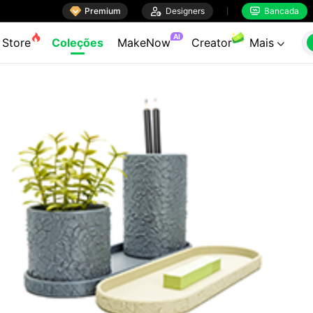

Premium

Designers
Bancada


AI
Store
Coleções
MakeNow
Creator
Mais
