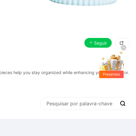
Seguir

Presentes
Grátis
