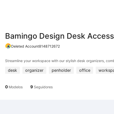
Bamingo Design Desk Access
Deleted Account8148712672
desk
organizer
penholder
office
worksp
0
9
Modelos
Seguidores