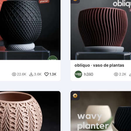
oblíquo · vaso de plantas
h3li0

1.3K

22.6K
3.6K
2.2K
