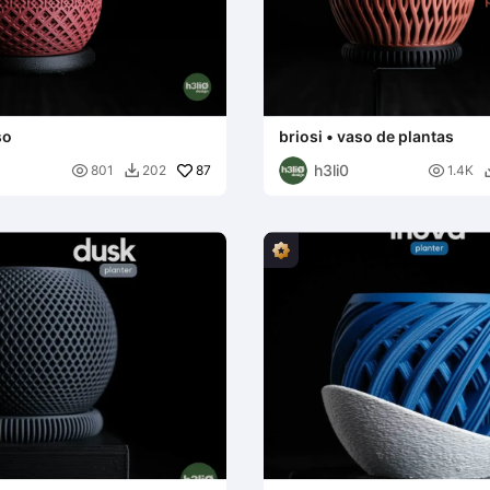
so
briosi • vaso de plantas
h3li0

87

801
202
1.4K
