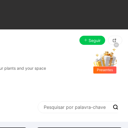
Seguir

our plants and your space
Presentes
Grátis
