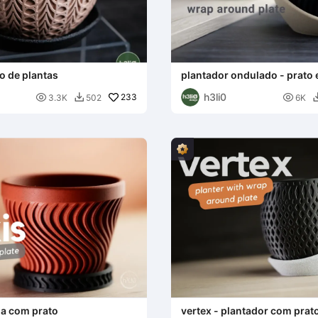
so de plantas
plantador ondulado - prato
h3li0

233

3.3K
502
6K

la com prato
vertex - plantador com prat