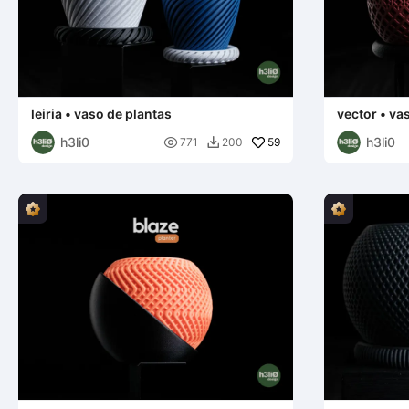
leiria • vaso de plantas
vector • va
h3li0
h3li0

59
771
200
