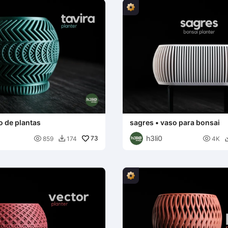
o de plantas
sagres • vaso para bonsai
h3li0

73

859
174
4K
