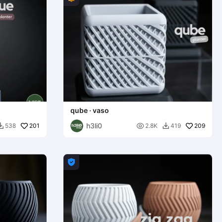
qube · vaso
h3li0
201

209
538
2.8K
419


