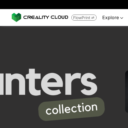
Explore
FlowPrint

