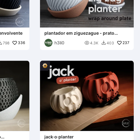
 envolvente
plantador em ziguezague - prato
envolvente
h3li0
336

237
798
4.3K
403


o
jack·o·planter