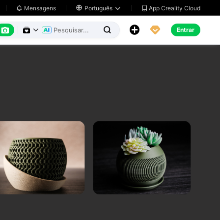
App Creality Cloud
Mensagens

Português






Entrar

