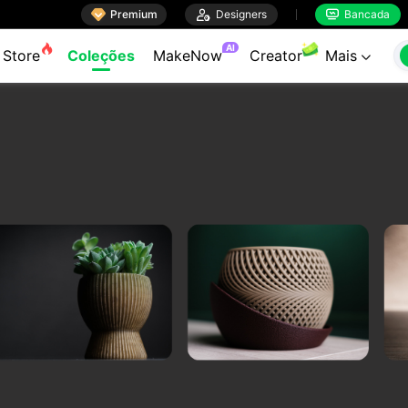

Premium

Designers
Bancada


AI
Store
Coleções
MakeNow
Creator
Mais
