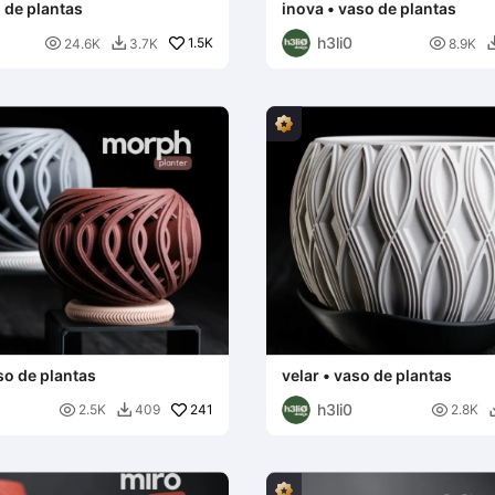
 de plantas
inova • vaso de plantas
h3li0

1.5K

24.6K
3.7K
8.9K

o de plantas
velar • vaso de plantas
h3li0

241

2.5K
409
2.8K
