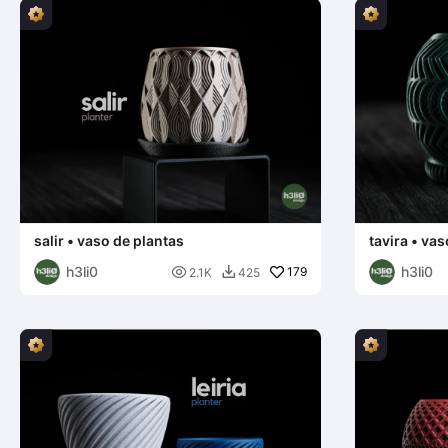
salir • vaso de plantas
tavira • vas
h3li0
h3li0

179
2.1K
425
