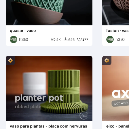
quasar · vaso
fusion · va
h3li0
h3li0

277
4K
646

vaso para plantas - placa com nervuras
eixo - pane