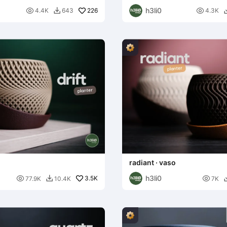
envolvente
h3li0

226

4.4K
643
4.3K

radiant · vaso
h3li0

3.5K

77.9K
10.4K
7K
