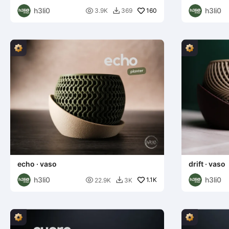
h3li0
h3li0

160
3.9K
369

echo · vaso
drift · vaso
h3li0
h3li0

1.1K
22.9K
3K
