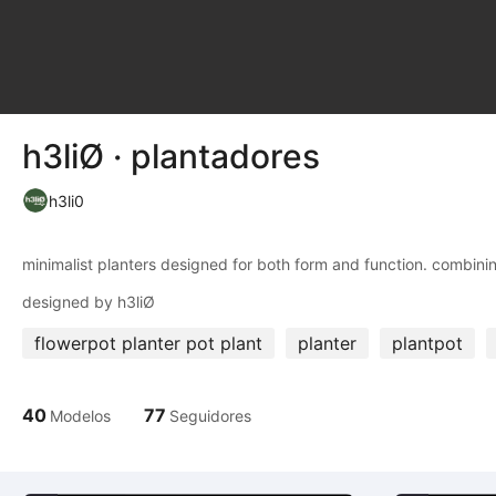
h3liØ · plantadores
h3li0
minimalist planters designed for both form and function. combin
flowerpot planter pot plant
planter
plantpot
40
77
Modelos
Seguidores