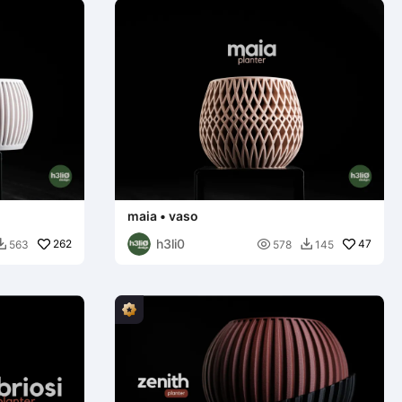
maia • vaso
h3li0
262

47
563
578
145

