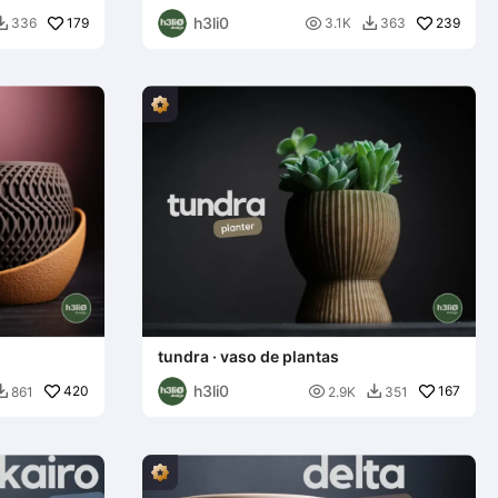
h3li0
179

239
336
3.1K
363


tundra · vaso de plantas
h3li0
420

167
861
2.9K
351

