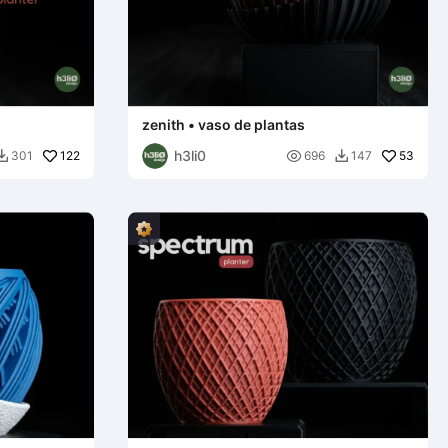
zenith • vaso de plantas
h3li0
122

53
301
696
147

