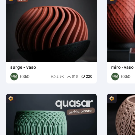
surge • vaso
miro · vaso
h3li0
h3li0

220
2.9K
616
