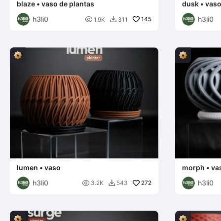
blaze • vaso de plantas
dusk • vaso
h3li0
h3li0

145
1.9K
311

lumen • vaso
morph • vas
h3li0
h3li0

272
3.2K
543
