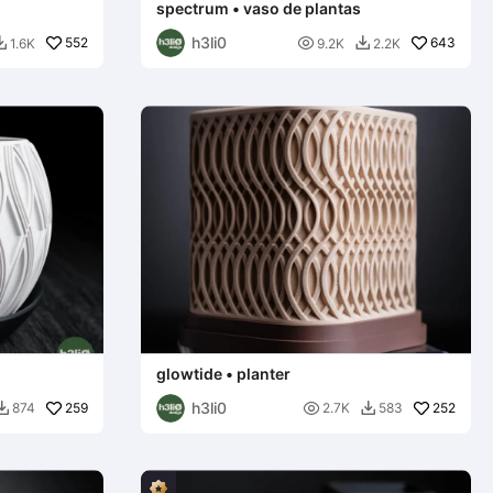
spectrum • vaso de plantas
h3li0
552

643
1.6K
9.2K
2.2K


glowtide • planter
h3li0
259

252
874
2.7K
583

